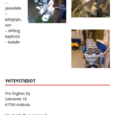
–
jääradalle
–
kiihdytyks
een
– drifting
käyttöön
– kadulle
YHTEYSTIEDOT
Pro Engines Ky
Salmentie 18
67700 Kokkola