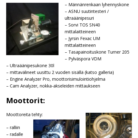
– Männänrenkaan lyhennyskone
– ASNU suutintesteri /
ultraäänipesuri
– Sorvi TOS SN40
mittalaitteineen
– Jyrsin Fexac UM
mittalaitteineen
– Tasapainoituskone Turner 205
– Pylväspora VDM
– Ultraäänipesukone 30l
– mittavälineet uusittu 2 vuoden sisällä (katso galleria)
– Engine Analyzer Pro, moottorisimulointiohjelma
– Cam Analyzer, nokka-akseleiden mittaukseen
Moottorit:
Moottoreita tehty:
– ralliin
– radalle