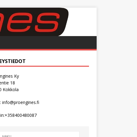
EYSTIEDOT
ngines Ky
ntie 18
0 Kokkola
:
info@proengines.fi
in:
+358400480087