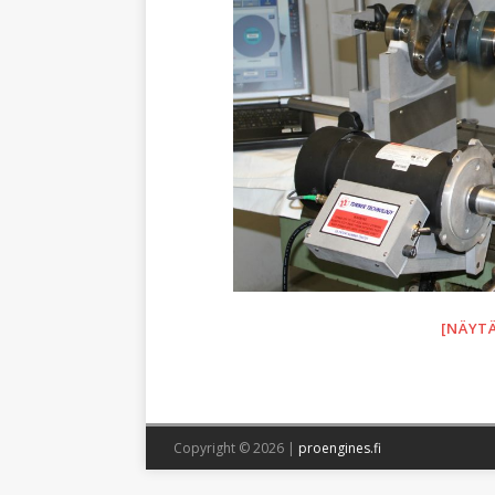
[NÄYT
Copyright © 2026 |
proengines.fi