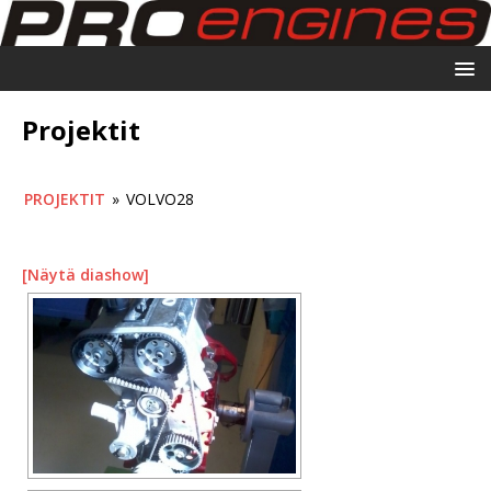
Projektit
PROJEKTIT
»
VOLVO28
[Näytä diashow]